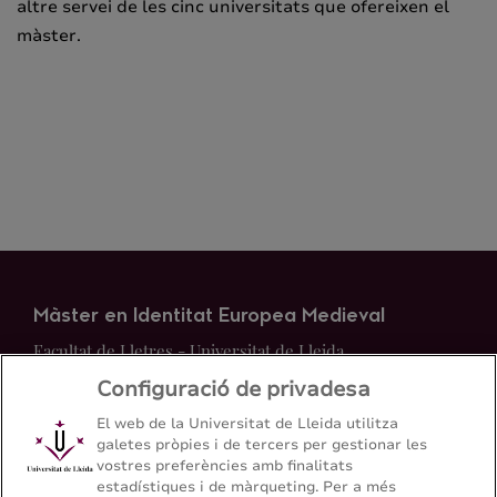
altre servei de les cinc universitats que ofereixen el
màster.
Màster en Identitat Europea Medieval
Facultat de Lletres - Universitat de Lleida
Configuració de privadesa
Mapa del web
Contacte
El web de la Universitat de Lleida utilitza
galetes pròpies i de tercers per gestionar les
vostres preferències amb finalitats
973 70 20 64
estadístiques i de màrqueting. Per a més