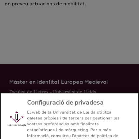
no preveu actuacions de mobilitat.
Màster en Identitat Europea Medieval
Facultat de Lletres - Universitat de Lleida
Configuració de privadesa
Mapa del web
Contacte
El web de la Universitat de Lleida utilitza
galetes pròpies i de tercers per gestionar les
vostres preferències amb finalitats
973 70 20 64
estadístiques i de màrqueting. Per a més
informació, consulteu l’apartat de política de